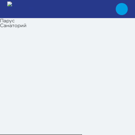
Парус
Санаторий
+7 (4742) 72-73-31
Администратор
+7 (4742) 44 36 23
Отдел продаж
+7 (4742) 44 44 91
Отдел продаж